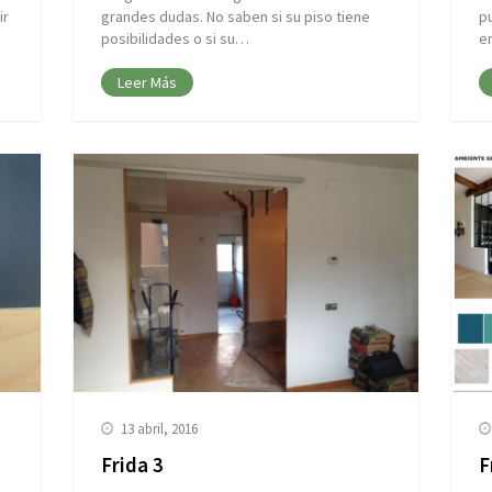
ir
grandes dudas. No saben si su piso tiene
p
posibilidades o si su…
e
Leer Más
13 abril, 2016
Frida 3
F