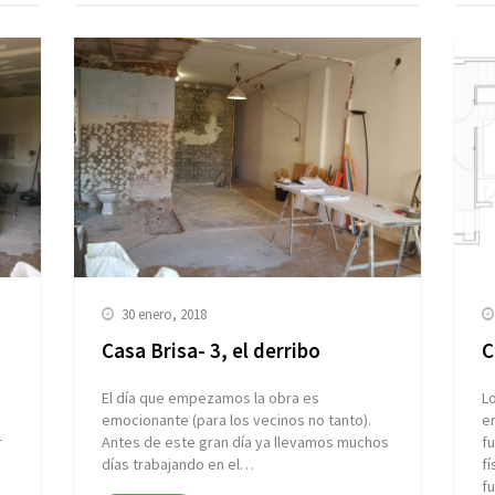
30 enero, 2018
Casa Brisa- 3, el derribo
C
El día que empezamos la obra es
L
emocionante (para los vecinos no tanto).
en
r
Antes de este gran día ya llevamos muchos
fu
días trabajando en el…
fí
f